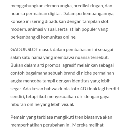
menggabungkan elemen angka, prediksi ringan, dan
nuansa permainan digital. Dalam perkembangannya,
konsep ini sering dipadukan dengan tampilan slot
modern, animasi visual, serta istilah populer yang
berkembang di komunitas online.
GADUNSLOT masuk dalam pembahasan ini sebagai
salah satu nama yang membawa nuansa tersebut.
Bukan dalam arti promosi agresif, melainkan sebagai
contoh bagaimana sebuah brand di niche permainan
angka mencoba tampil dengan identitas yang lebih
segar. Ada kesan bahwa dunia toto 4D tidak lagi berdiri
sendiri, tetapi ikut menyesuaikan diri dengan gaya
hiburan online yang lebih visual.
Pemain yang terbiasa mengikuti tren biasanya akan
memperhatikan perubahan ini. Mereka melihat