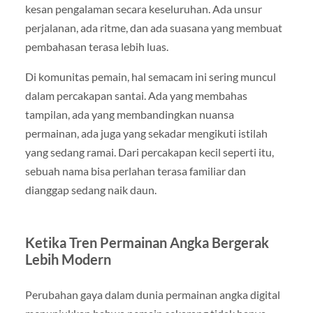
kesan pengalaman secara keseluruhan. Ada unsur
perjalanan, ada ritme, dan ada suasana yang membuat
pembahasan terasa lebih luas.
Di komunitas pemain, hal semacam ini sering muncul
dalam percakapan santai. Ada yang membahas
tampilan, ada yang membandingkan nuansa
permainan, ada juga yang sekadar mengikuti istilah
yang sedang ramai. Dari percakapan kecil seperti itu,
sebuah nama bisa perlahan terasa familiar dan
dianggap sedang naik daun.
Ketika Tren Permainan Angka Bergerak
Lebih Modern
Perubahan gaya dalam dunia permainan angka digital