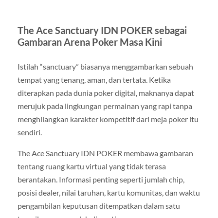
The Ace Sanctuary IDN POKER sebagai
Gambaran Arena Poker Masa Kini
Istilah “sanctuary” biasanya menggambarkan sebuah
tempat yang tenang, aman, dan tertata. Ketika
diterapkan pada dunia poker digital, maknanya dapat
merujuk pada lingkungan permainan yang rapi tanpa
menghilangkan karakter kompetitif dari meja poker itu
sendiri.
The Ace Sanctuary IDN POKER membawa gambaran
tentang ruang kartu virtual yang tidak terasa
berantakan. Informasi penting seperti jumlah chip,
posisi dealer, nilai taruhan, kartu komunitas, dan waktu
pengambilan keputusan ditempatkan dalam satu