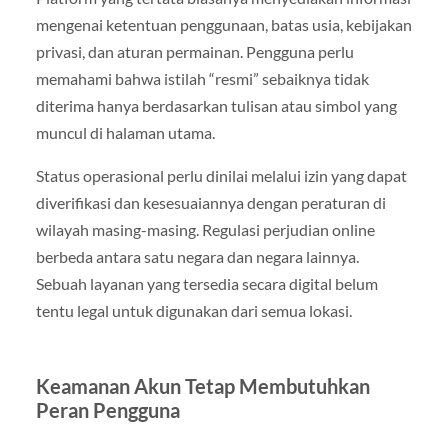
mengenai ketentuan penggunaan, batas usia, kebijakan
privasi, dan aturan permainan. Pengguna perlu
memahami bahwa istilah “resmi” sebaiknya tidak
diterima hanya berdasarkan tulisan atau simbol yang
muncul di halaman utama.
Status operasional perlu dinilai melalui izin yang dapat
diverifikasi dan kesesuaiannya dengan peraturan di
wilayah masing-masing. Regulasi perjudian online
berbeda antara satu negara dan negara lainnya.
Sebuah layanan yang tersedia secara digital belum
tentu legal untuk digunakan dari semua lokasi.
Keamanan Akun Tetap Membutuhkan
Peran Pengguna