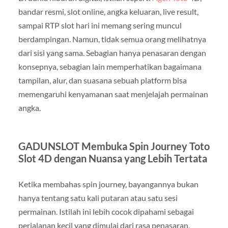
bandar resmi, slot online, angka keluaran, live result,
sampai RTP slot hari ini memang sering muncul
berdampingan. Namun, tidak semua orang melihatnya
dari sisi yang sama. Sebagian hanya penasaran dengan
konsepnya, sebagian lain memperhatikan bagaimana
tampilan, alur, dan suasana sebuah platform bisa
memengaruhi kenyamanan saat menjelajah permainan
angka.
GADUNSLOT Membuka Spin Journey Toto
Slot 4D dengan Nuansa yang Lebih Tertata
Ketika membahas spin journey, bayangannya bukan
hanya tentang satu kali putaran atau satu sesi
permainan. Istilah ini lebih cocok dipahami sebagai
perjalanan kecil yang dimulai dari rasa penasaran,