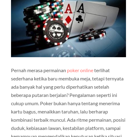
Pernah merasa permainan
poker online
terlihat
sederhana ketika baru membuka meja, tetapi ternyata
ada banyak hal yang perlu diperhatikan setelah
beberapa putaran berjalan? Pengalaman seperti ini
cukup umum. Poker bukan hanya tentang menerima
kartu bagus, menaikkan taruhan, lalu berharap
kombinasi terbaik muncul. Ada ritme permainan, posisi
duduk, kebiasaan lawan, kestabilan platform, sampai
kemampuan mengendalikan keputusan ketika situasi