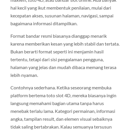
hal kecil yang ikut membentuk penilaian, mulai dari
kecepatan akses, susunan halaman, navigasi, sampai
bagaimana informasi ditampilkan.
Format bandar resmi biasanya dianggap menarik
karena memberikan kesan yang lebih stabil dan tertata.
Bukan berarti format seperti ini menjamin hasil
tertentu, tetapi dari sisi pengalaman pengguna,
halaman yang jelas dan mudah dibaca memang terasa
lebih nyaman.
Contohnya sederhana. Ketika seseorang membuka
platform bertema toto slot 4D, mereka biasanya ingin
langsung memahami bagian utama tanpa harus
menebak terlalu lama. Kategori permainan, informasi
angka, tampilan result, dan elemen visual sebaiknya
tidak saling bertabrakan. Kalau semuanya tersusun