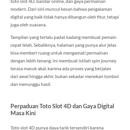
toto slot 4D, bandar online, dan gaya permainan
modern. Dari sini muncul kesan bahwa pengalaman
digital yang baik tidak hanya dibangun oleh fitur, tetapi
juga oleh suasana.
Tampilan yang terlalu padat kadang membuat pemain
cepat lelah. Sebaliknya, halaman yang punya alur jelas
bisa memberi ruang untuk mengamati permainan
dengan lebih tenang. Ini membuat istilah spin journey
terasa masuk akal, karena ada proses yang berjalan
dari awal hingga akhir, bukan sekadar menekan tombol
dan menunggu hasil.
Perpaduan Toto Slot 4D dan Gaya Digital
Masa Kini
Toto slot 4D punya daya tarik tersendiri karena