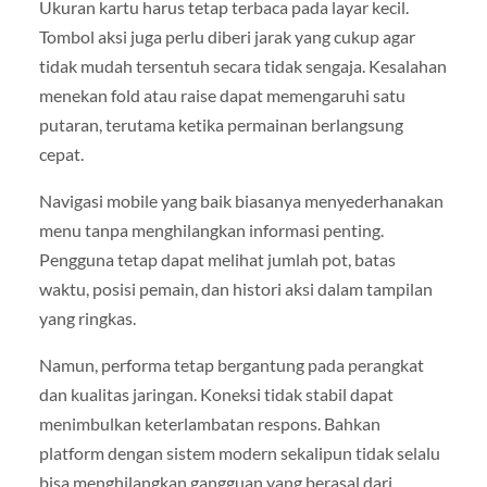
Ukuran kartu harus tetap terbaca pada layar kecil.
Tombol aksi juga perlu diberi jarak yang cukup agar
tidak mudah tersentuh secara tidak sengaja. Kesalahan
menekan fold atau raise dapat memengaruhi satu
putaran, terutama ketika permainan berlangsung
cepat.
Navigasi mobile yang baik biasanya menyederhanakan
menu tanpa menghilangkan informasi penting.
Pengguna tetap dapat melihat jumlah pot, batas
waktu, posisi pemain, dan histori aksi dalam tampilan
yang ringkas.
Namun, performa tetap bergantung pada perangkat
dan kualitas jaringan. Koneksi tidak stabil dapat
menimbulkan keterlambatan respons. Bahkan
platform dengan sistem modern sekalipun tidak selalu
bisa menghilangkan gangguan yang berasal dari