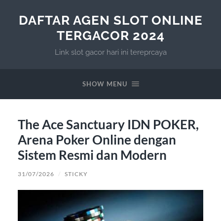
DAFTAR AGEN SLOT ONLINE
TERGACOR 2024
Link slot gacor hari ini tereprcaya
SHOW MENU
The Ace Sanctuary IDN POKER,
Arena Poker Online dengan
Sistem Resmi dan Modern
31/07/2026
/
STICKY