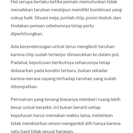
Hal serupa berlaku ketika pemain memutuskan tidak
menaikkan taruhan meskipun memiliki kombinasi yang
cukup baik. Situasi meja, jumlah chip, posisi duduk, dan
tindakan pemain sebelumnya tetap perlu
diperhitungkan.
Ada kecenderungan untuk terus mengikuti taruhan
karena chip sudah terlanjur dimasukkan ke dalam pot.
Padahal, keputusan berikutnya seharusnya tetap
didasarkan pada kondisi terbaru, bukan sekadar
karena merasa sayang terhadap taruhan yang sudah
ditempatkan.
Permainan yang tenang biasanya memberi ruang lebih
besar untuk berpikir. Ini bukan berarti setiap
keputusan harus memakan waktu lama, melainkan
tidak membiarkan emosi mengambil alih hanya karena
satu hasil tidak sesuai harapan.