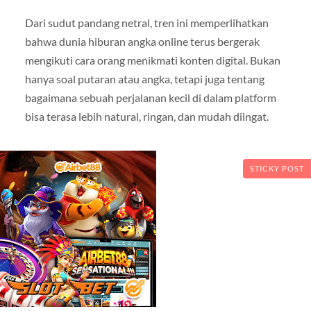
Dari sudut pandang netral, tren ini memperlihatkan
bahwa dunia hiburan angka online terus bergerak
mengikuti cara orang menikmati konten digital. Bukan
hanya soal putaran atau angka, tetapi juga tentang
bagaimana sebuah perjalanan kecil di dalam platform
bisa terasa lebih natural, ringan, dan mudah diingat.
STICKY POST