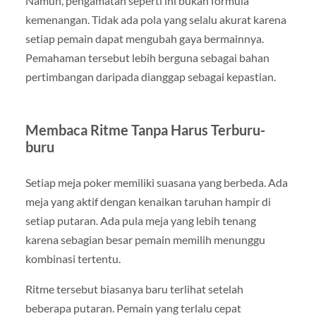
Namun, pengamatan seperti ini bukan formula
kemenangan. Tidak ada pola yang selalu akurat karena
setiap pemain dapat mengubah gaya bermainnya.
Pemahaman tersebut lebih berguna sebagai bahan
pertimbangan daripada dianggap sebagai kepastian.
Membaca Ritme Tanpa Harus Terburu-
buru
Setiap meja poker memiliki suasana yang berbeda. Ada
meja yang aktif dengan kenaikan taruhan hampir di
setiap putaran. Ada pula meja yang lebih tenang
karena sebagian besar pemain memilih menunggu
kombinasi tertentu.
Ritme tersebut biasanya baru terlihat setelah
beberapa putaran. Pemain yang terlalu cepat