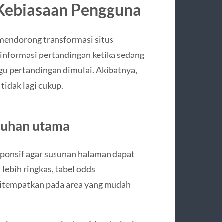
Kebiasaan Pengguna
 mendorong transformasi situs
informasi pertandingan ketika sedang
ggu pertandingan dimulai. Akibatnya,
tidak lagi cukup.
utuhan utama
ponsif agar susunan halaman dapat
ebih ringkas, tabel odds
ditempatkan pada area yang mudah