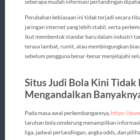
seberapa mudah informasi pertandingan dipaham
Perubahan kebiasaan ini tidak terjadi secara ti
jaringan internet yang lebih stabil, serta perk
ikut membentuk standar baru dalam industri ta
terasa lambat, rumit, atau membingungkan biasa
sebelum pengguna benar-benar menjelajahi selu
Situs Judi Bola Kini Tida
Mengandalkan Banyaknya
Pada masa awal perkembangannya,
https://pun
taruhan bola cenderung menampilkan informasi
liga, jadwal pertandingan, angka odds, dan pili