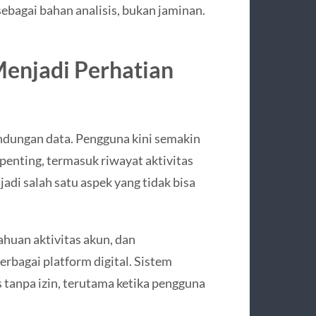
sebagai bahan analisis, bukan jaminan.
enjadi Perhatian
ndungan data. Pengguna kini semakin
penting, termasuk riwayat aktivitas
adi salah satu aspek yang tidak bisa
tahuan aktivitas akun, dan
rbagai platform digital. Sistem
tanpa izin, terutama ketika pengguna