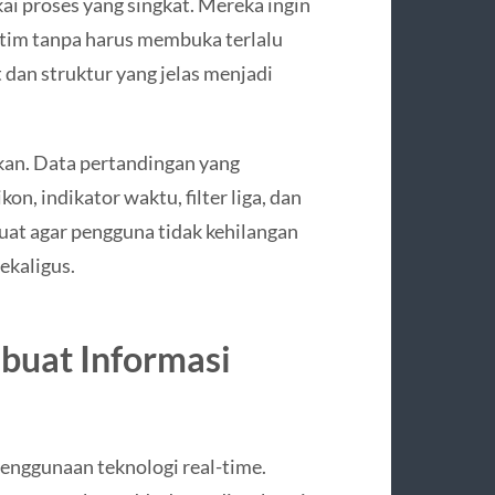
i proses yang singkat. Mereka ingin
k tim tanpa harus membuka terlalu
 dan struktur yang jelas menjadi
ikan. Data pertandingan yang
on, indikator waktu, filter liga, dan
at agar pengguna tidak kehilangan
ekaligus.
buat Informasi
penggunaan teknologi real-time.