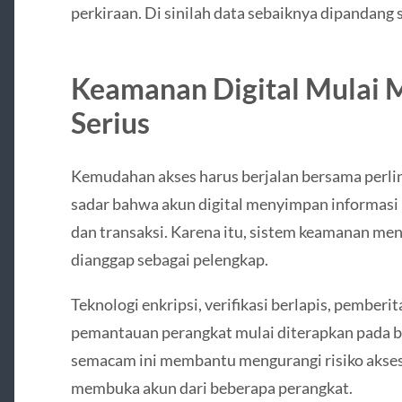
perkiraan. Di sinilah data sebaiknya dipandang 
Keamanan Digital Mulai M
Serius
Kemudahan akses harus berjalan bersama perli
sadar bahwa akun digital menyimpan informasi 
dan transaksi. Karena itu, sistem keamanan menj
dianggap sebagai pelengkap.
Teknologi enkripsi, verifikasi berlapis, pemberi
pemantauan perangkat mulai diterapkan pada be
semacam ini membantu mengurangi risiko akses 
membuka akun dari beberapa perangkat.