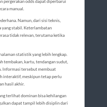
an pergerakan odds dapat diperbarui
ecara manual.
ederhana. Namun, dari sisi teknis,
 yang stabil. Keterlambatan
rasa tidak relevan, terutama ketika
alaman statistik yang lebih lengkap.
h tembakan, kartu, tendangan sudut,
n. Informasi tersebut membuat
 interaktif, meskipun tetap perlu
n hasil akhir.
ang terlihat dominan bisa kehilangan
kan dapat tampil lebih disiplin dari