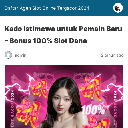
Daftar Agen Slot Online Tergacor 2024
Kado Istimewa untuk Pemain Baru
– Bonus 100% Slot Dana
admin
2 tahun ago