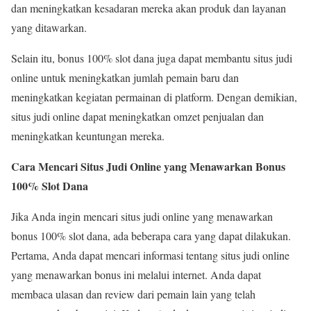
dan meningkatkan kesadaran mereka akan produk dan layanan
yang ditawarkan.
Selain itu, bonus 100% slot dana juga dapat membantu situs judi
online untuk meningkatkan jumlah pemain baru dan
meningkatkan kegiatan permainan di platform. Dengan demikian,
situs judi online dapat meningkatkan omzet penjualan dan
meningkatkan keuntungan mereka.
Cara Mencari Situs Judi Online yang Menawarkan Bonus
100% Slot Dana
Jika Anda ingin mencari situs judi online yang menawarkan
bonus 100% slot dana, ada beberapa cara yang dapat dilakukan.
Pertama, Anda dapat mencari informasi tentang situs judi online
yang menawarkan bonus ini melalui internet. Anda dapat
membaca ulasan dan review dari pemain lain yang telah