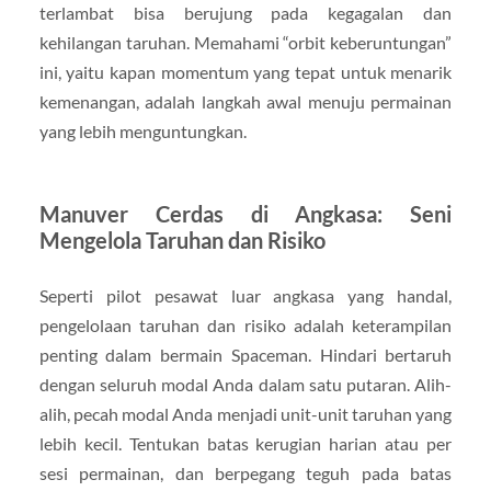
terlambat bisa berujung pada kegagalan dan
kehilangan taruhan. Memahami “orbit keberuntungan”
ini, yaitu kapan momentum yang tepat untuk menarik
kemenangan, adalah langkah awal menuju permainan
yang lebih menguntungkan.
Manuver Cerdas di Angkasa: Seni
Mengelola Taruhan dan Risiko
Seperti pilot pesawat luar angkasa yang handal,
pengelolaan taruhan dan risiko adalah keterampilan
penting dalam bermain Spaceman. Hindari bertaruh
dengan seluruh modal Anda dalam satu putaran. Alih-
alih, pecah modal Anda menjadi unit-unit taruhan yang
lebih kecil. Tentukan batas kerugian harian atau per
sesi permainan, dan berpegang teguh pada batas