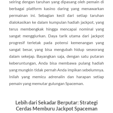
seiring dengan taruhan yang dipasang oleh pemain di
berbagai platform kasino daring yang menawarkan
permainan ini. Sebagian kecil dari setiap taruhan
dialokasikan ke dalam kumpulan hadiah jackpot, yang
terus membengkak hingga mencapai nominal yang
sangat menggiurkan. Daya tarik utama dari jackpot
progresif terletak pada potensi kemenangan yang
sangat besar, yang bisa mengubah hidup seseorang
dalam sekejap. Bayangkan saja, dengan satu putaran
keberuntungan, Anda bisa membawa pulang hadiah
yang mungkin tidak pernah Anda impikan sebelumnya.
Inilah yang memicu adrenalin dan harapan setiap
pemain yang memutar gulungan Spaceman.
Lebih dari Sekadar Berputar: Strategi
Cerdas Memburu Jackpot Spaceman