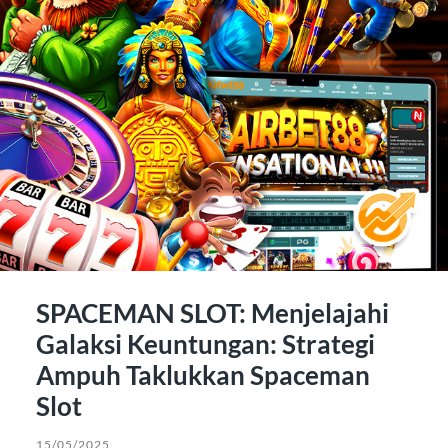
SPACEMAN SLOT: Menjelajahi
Galaksi Keuntungan: Strategi
Ampuh Taklukkan Spaceman
Slot
15/05/2025