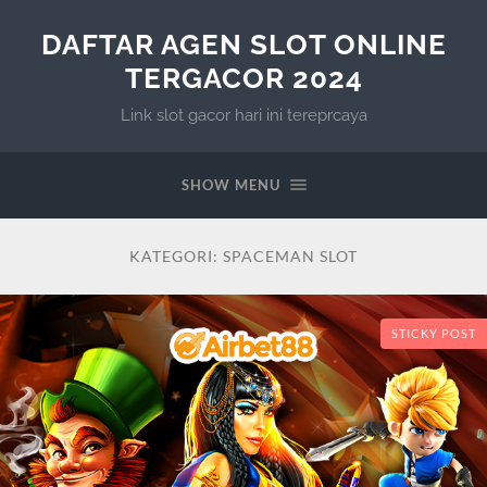
DAFTAR AGEN SLOT ONLINE
TERGACOR 2024
Link slot gacor hari ini tereprcaya
SHOW MENU
KATEGORI:
SPACEMAN SLOT
STICKY POST