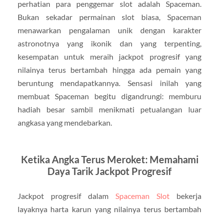
perhatian para penggemar slot adalah Spaceman.
Bukan sekadar permainan slot biasa, Spaceman
menawarkan pengalaman unik dengan karakter
astronotnya yang ikonik dan yang terpenting,
kesempatan untuk meraih jackpot progresif yang
nilainya terus bertambah hingga ada pemain yang
beruntung mendapatkannya. Sensasi inilah yang
membuat Spaceman begitu digandrungi: memburu
hadiah besar sambil menikmati petualangan luar
angkasa yang mendebarkan.
Ketika Angka Terus Meroket: Memahami
Daya Tarik Jackpot Progresif
Jackpot progresif dalam
Spaceman Slot
bekerja
layaknya harta karun yang nilainya terus bertambah