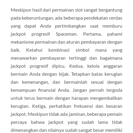
Meskipun hasil dari permainan slot sangat bergantung
pada keberuntungan, ada beberapa pendekatan cerdas
yang dapat Anda pertimbangkan saat memburu
jackpot progresif Spaceman. Pertama, pahami
mekanisme permainan dan aturan pembayaran dengan
baik. Ketahui kombinasi simbol mana yang
menawarkan pembayaran tertinggi dan bagaimana
jackpot progresif dipicu. Kedua, kelola anggaran
bermain Anda dengan bijak. Tetapkan batas kerugian
dan kemenangan, dan bermainlah sesuai dengan
kemampuan finansial Anda. Jangan pernah tergoda
untuk terus bermain dengan harapan mengembalikan
kerugian. Ketiga, perhatikan frekuensi dan besaran
jackpot. Meskipun tidak ada jaminan, beberapa pemain
percaya bahwa jackpot yang sudah lama tidak
dimenangkan dan nilainya sudah sangat besar memiliki