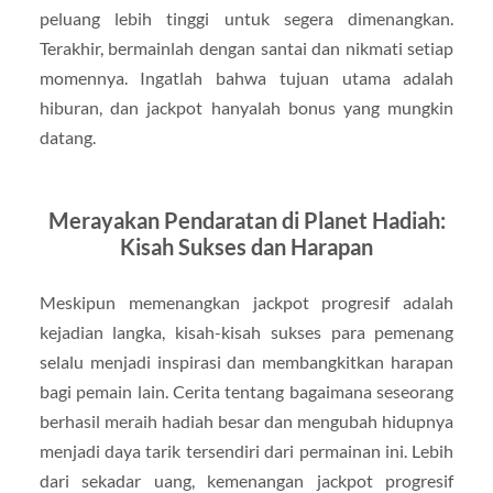
peluang lebih tinggi untuk segera dimenangkan.
Terakhir, bermainlah dengan santai dan nikmati setiap
momennya. Ingatlah bahwa tujuan utama adalah
hiburan, dan jackpot hanyalah bonus yang mungkin
datang.
Merayakan Pendaratan di Planet Hadiah:
Kisah Sukses dan Harapan
Meskipun memenangkan jackpot progresif adalah
kejadian langka, kisah-kisah sukses para pemenang
selalu menjadi inspirasi dan membangkitkan harapan
bagi pemain lain. Cerita tentang bagaimana seseorang
berhasil meraih hadiah besar dan mengubah hidupnya
menjadi daya tarik tersendiri dari permainan ini. Lebih
dari sekadar uang, kemenangan jackpot progresif