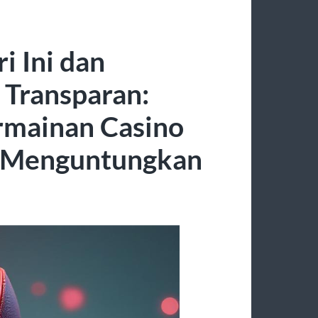
i Ini dan
 Transparan:
rmainan Casino
an Menguntungkan