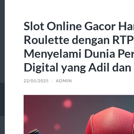
Slot Online Gacor Har
Roulette dengan RTP
Menyelami Dunia Pe
Digital yang Adil d
22/05/2025
/
ADMIN