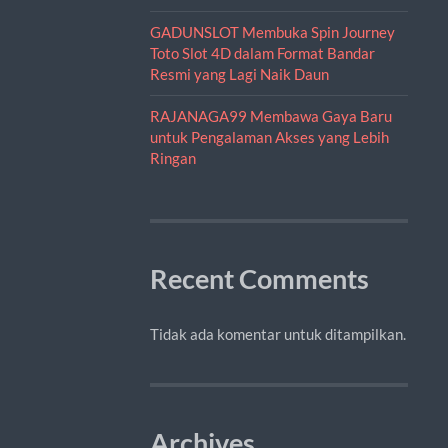
GADUNSLOT Membuka Spin Journey
Toto Slot 4D dalam Format Bandar
Resmi yang Lagi Naik Daun
RAJANAGA99 Membawa Gaya Baru
untuk Pengalaman Akses yang Lebih
Ringan
Recent Comments
Tidak ada komentar untuk ditampilkan.
Archives