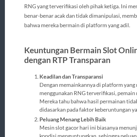
RNG yang terverifikasi oleh pihak ketiga. Ini 
benar-benar acak dan tidak dimanipulasi, mem
bahwa mereka bermain di platform yang adil.
Keuntungan Bermain Slot Onlin
dengan RTP Transparan
Keadilan dan Transparansi
Dengan memainkannya di platform yang
menggunakan RNG terverifikasi, pemain m
Mereka tahu bahwa hasil permainan tida
didasarkan pada faktor keberuntungan yan
Peluang Menang Lebih Baik
Mesin slot gacor hari ini biasanya men
kondisi menguntungkan, sehingga pelua