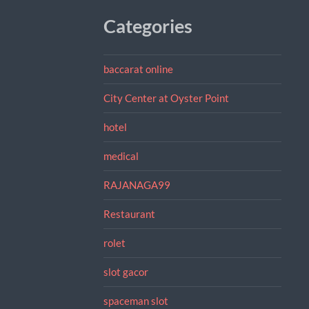
Categories
baccarat online
City Center at Oyster Point
hotel
medical
RAJANAGA99
Restaurant
rolet
slot gacor
spaceman slot