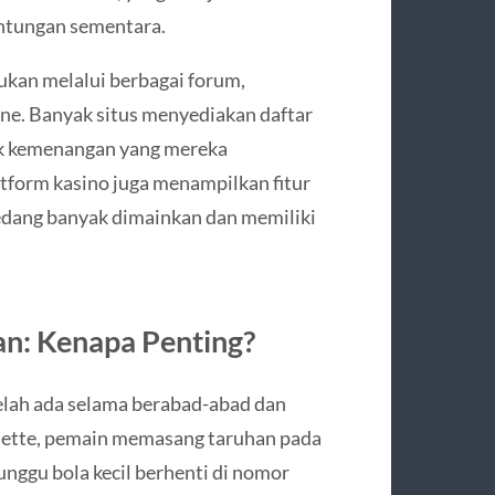
untungan sementara.
kukan melalui berbagai forum,
ine. Banyak situs menyediakan daftar
tik kemenangan yang mereka
atform kasino juga menampilkan fitur
edang banyak dimainkan dan memiliki
an: Kenapa Penting?
telah ada selama berabad-abad dan
ulette, pemain memasang taruhan pada
nggu bola kecil berhenti di nomor