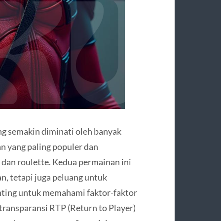
ing semakin diminati oleh banyak
an yang paling populer dan
 dan roulette. Kedua permainan ini
, tetapi juga peluang untuk
nting untuk memahami faktor-faktor
transparansi RTP (Return to Player)