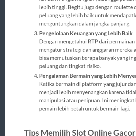
lebih tinggi. Begitu juga dengan roulette
peluang yang lebih baik untuk mendapat
menguntungkan dalam jangka panjang.
Pengelolaan Keuangan yang Lebih Baik
Dengan mengetahui RTP dari permainan 
mengatur strategi dan anggaran mereka 
bisa memutuskan berapa banyak yang ing
peluang dan tingkat risiko.
Pengalaman Bermain yang Lebih Menye
Ketika bermain di platform yang jujur d
menjadi lebih menyenangkan karena tida
manipulasi atau penipuan. Ini meningka
pemain lebih betah untuk bermain lagi.
Tips Memilih Slot Online Gaco