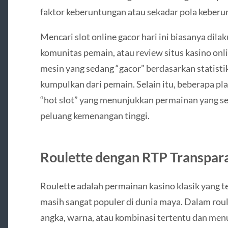
faktor keberuntungan atau sekadar pola keber
Mencari slot online gacor hari ini biasanya dila
komunitas pemain, atau review situs kasino onl
mesin yang sedang “gacor” berdasarkan statis
kumpulkan dari pemain. Selain itu, beberapa pl
“hot slot” yang menunjukkan permainan yang s
peluang kemenangan tinggi.
Roulette dengan RTP Transpar
Roulette adalah permainan kasino klasik yang 
masih sangat populer di dunia maya. Dalam ro
angka, warna, atau kombinasi tertentu dan menu