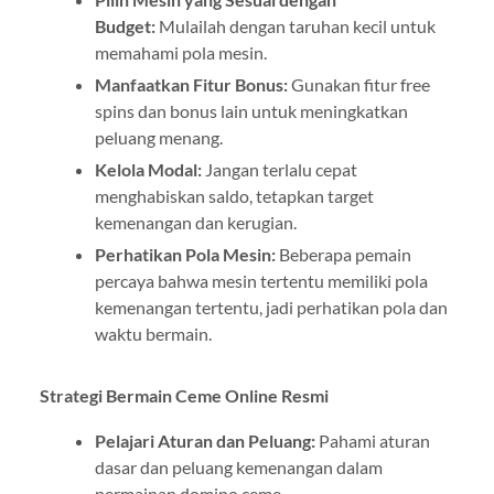
Budget:
Mulailah dengan taruhan kecil untuk
memahami pola mesin.
Manfaatkan Fitur Bonus:
Gunakan fitur free
spins dan bonus lain untuk meningkatkan
peluang menang.
Kelola Modal:
Jangan terlalu cepat
menghabiskan saldo, tetapkan target
kemenangan dan kerugian.
Perhatikan Pola Mesin:
Beberapa pemain
percaya bahwa mesin tertentu memiliki pola
kemenangan tertentu, jadi perhatikan pola dan
waktu bermain.
Strategi Bermain Ceme Online Resmi
Pelajari Aturan dan Peluang:
Pahami aturan
dasar dan peluang kemenangan dalam
permainan domino ceme.