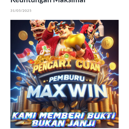
31/05/2025