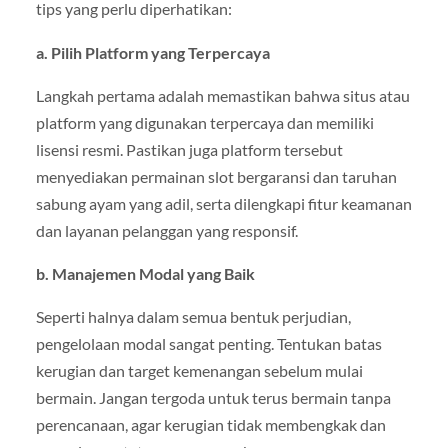
tips yang perlu diperhatikan:
a. Pilih Platform yang Terpercaya
Langkah pertama adalah memastikan bahwa situs atau
platform yang digunakan terpercaya dan memiliki
lisensi resmi. Pastikan juga platform tersebut
menyediakan permainan slot bergaransi dan taruhan
sabung ayam yang adil, serta dilengkapi fitur keamanan
dan layanan pelanggan yang responsif.
b. Manajemen Modal yang Baik
Seperti halnya dalam semua bentuk perjudian,
pengelolaan modal sangat penting. Tentukan batas
kerugian dan target kemenangan sebelum mulai
bermain. Jangan tergoda untuk terus bermain tanpa
perencanaan, agar kerugian tidak membengkak dan