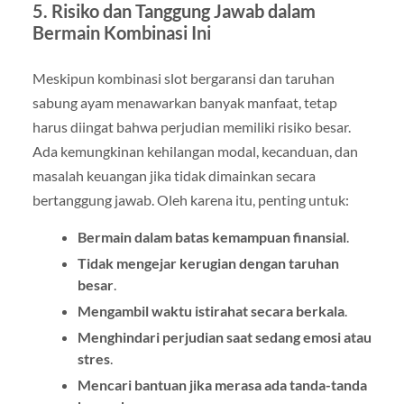
5. Risiko dan Tanggung Jawab dalam
Bermain Kombinasi Ini
Meskipun kombinasi slot bergaransi dan taruhan
sabung ayam menawarkan banyak manfaat, tetap
harus diingat bahwa perjudian memiliki risiko besar.
Ada kemungkinan kehilangan modal, kecanduan, dan
masalah keuangan jika tidak dimainkan secara
bertanggung jawab. Oleh karena itu, penting untuk:
Bermain dalam batas kemampuan finansial
.
Tidak mengejar kerugian dengan taruhan
besar
.
Mengambil waktu istirahat secara berkala
.
Menghindari perjudian saat sedang emosi atau
stres
.
Mencari bantuan jika merasa ada tanda-tanda