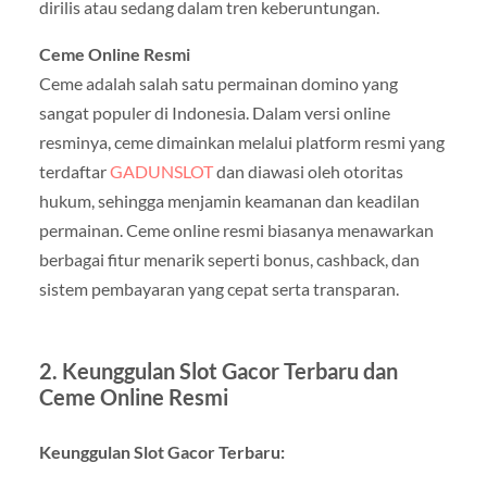
dirilis atau sedang dalam tren keberuntungan.
Ceme Online Resmi
Ceme adalah salah satu permainan domino yang
sangat populer di Indonesia. Dalam versi online
resminya, ceme dimainkan melalui platform resmi yang
terdaftar
GADUNSLOT
dan diawasi oleh otoritas
hukum, sehingga menjamin keamanan dan keadilan
permainan. Ceme online resmi biasanya menawarkan
berbagai fitur menarik seperti bonus, cashback, dan
sistem pembayaran yang cepat serta transparan.
2. Keunggulan Slot Gacor Terbaru dan
Ceme Online Resmi
Keunggulan Slot Gacor Terbaru: