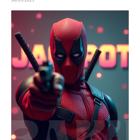
30/05/2025