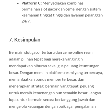
Platform C:
Menyediakan kombinasi
permainan slot gacor dan ceme, dengan sistem
keamanan tingkat tinggi dan layanan pelanggan
24/7.
7. Kesimpulan
Bermain slot gacor terbaru dan ceme online resmi
adalah pilihan tepat bagi mereka yang ingin
mendapatkan hiburan sekaligus peluang keuntungan
besar. Dengan memilih platform resmi yang terpercaya,
memanfaatkan bonus member terbesar, dan
menerapkan strategi bermain yang tepat, peluang
untuk meraih kemenangan pun semakin besar. Jangan
lupa untuk bermain secara bertanggung jawab dan
mengelola keuangan dengan baik agar pengalaman