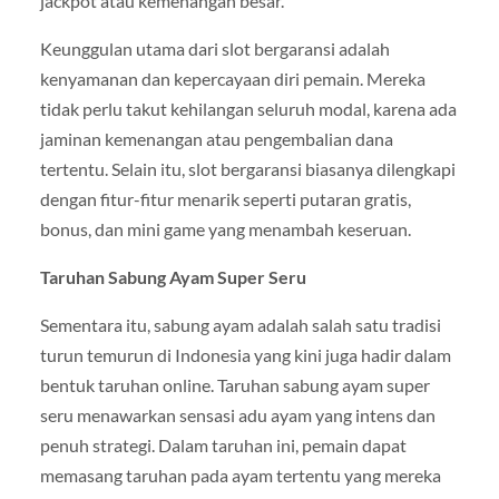
jackpot atau kemenangan besar.
Keunggulan utama dari slot bergaransi adalah
kenyamanan dan kepercayaan diri pemain. Mereka
tidak perlu takut kehilangan seluruh modal, karena ada
jaminan kemenangan atau pengembalian dana
tertentu. Selain itu, slot bergaransi biasanya dilengkapi
dengan fitur-fitur menarik seperti putaran gratis,
bonus, dan mini game yang menambah keseruan.
Taruhan Sabung Ayam Super Seru
Sementara itu, sabung ayam adalah salah satu tradisi
turun temurun di Indonesia yang kini juga hadir dalam
bentuk taruhan online. Taruhan sabung ayam super
seru menawarkan sensasi adu ayam yang intens dan
penuh strategi. Dalam taruhan ini, pemain dapat
memasang taruhan pada ayam tertentu yang mereka