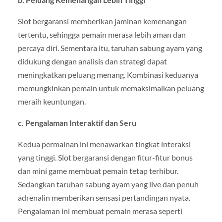
Slot bergaransi memberikan jaminan kemenangan
tertentu, sehingga pemain merasa lebih aman dan
percaya diri. Sementara itu, taruhan sabung ayam yang
didukung dengan analisis dan strategi dapat
meningkatkan peluang menang. Kombinasi keduanya
memungkinkan pemain untuk memaksimalkan peluang
meraih keuntungan.
c. Pengalaman Interaktif dan Seru
Kedua permainan ini menawarkan tingkat interaksi
yang tinggi. Slot bergaransi dengan fitur-fitur bonus
dan mini game membuat pemain tetap terhibur.
Sedangkan taruhan sabung ayam yang live dan penuh
adrenalin memberikan sensasi pertandingan nyata.
Pengalaman ini membuat pemain merasa seperti