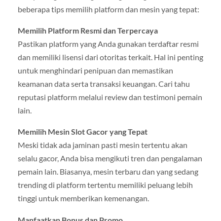
beberapa tips memilih platform dan mesin yang tepat:
Memilih Platform Resmi dan Terpercaya
Pastikan platform yang Anda gunakan terdaftar resmi
dan memiliki lisensi dari otoritas terkait. Hal ini penting
untuk menghindari penipuan dan memastikan
keamanan data serta transaksi keuangan. Cari tahu
reputasi platform melalui review dan testimoni pemain
lain.
Memilih Mesin Slot Gacor yang Tepat
Meski tidak ada jaminan pasti mesin tertentu akan
selalu gacor, Anda bisa mengikuti tren dan pengalaman
pemain lain. Biasanya, mesin terbaru dan yang sedang
trending di platform tertentu memiliki peluang lebih
tinggi untuk memberikan kemenangan.
Manfaatkan Bonus dan Promo