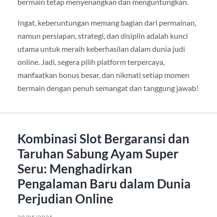
bermain tetap menyenangkan dan menguntungkan.
Ingat, keberuntungan memang bagian dari permainan,
namun persiapan, strategi, dan disiplin adalah kunci
utama untuk meraih keberhasilan dalam dunia judi
online. Jadi, segera pilih platform terpercaya,
manfaatkan bonus besar, dan nikmati setiap momen
bermain dengan penuh semangat dan tanggung jawab!
Kombinasi Slot Bergaransi dan
Taruhan Sabung Ayam Super
Seru: Menghadirkan
Pengalaman Baru dalam Dunia
Perjudian Online