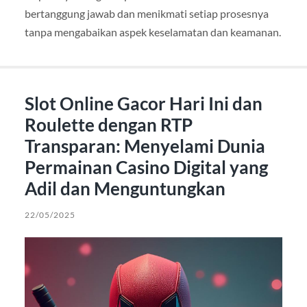
bertanggung jawab dan menikmati setiap prosesnya
tanpa mengabaikan aspek keselamatan dan keamanan.
Slot Online Gacor Hari Ini dan
Roulette dengan RTP
Transparan: Menyelami Dunia
Permainan Casino Digital yang
Adil dan Menguntungkan
22/05/2025