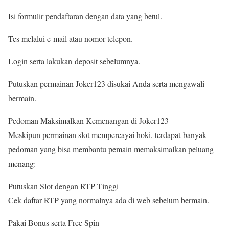
Isi formulir pendaftaran dengan data yang betul.
Tes melalui e-mail atau nomor telepon.
Login serta lakukan deposit sebelumnya.
Putuskan permainan Joker123 disukai Anda serta mengawali
bermain.
Pedoman Maksimalkan Kemenangan di Joker123
Meskipun permainan slot mempercayai hoki, terdapat banyak
pedoman yang bisa membantu pemain memaksimalkan peluang
menang:
Putuskan Slot dengan RTP Tinggi
Cek daftar RTP yang normalnya ada di web sebelum bermain.
Pakai Bonus serta Free Spin