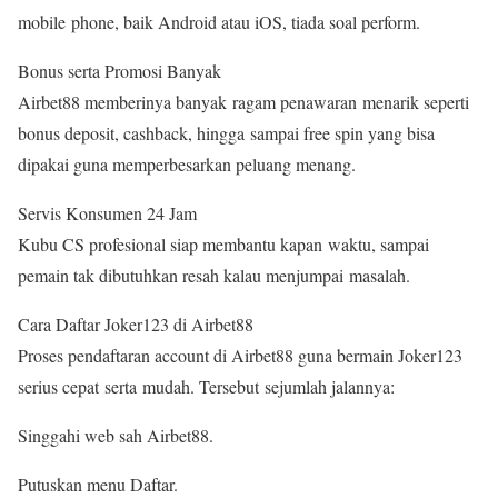
mobile phone, baik Android atau iOS, tiada soal perform.
Bonus serta Promosi Banyak
Airbet88 memberinya banyak ragam penawaran menarik seperti
bonus deposit, cashback, hingga sampai free spin yang bisa
dipakai guna memperbesarkan peluang menang.
Servis Konsumen 24 Jam
Kubu CS profesional siap membantu kapan waktu, sampai
pemain tak dibutuhkan resah kalau menjumpai masalah.
Cara Daftar Joker123 di Airbet88
Proses pendaftaran account di Airbet88 guna bermain Joker123
serius cepat serta mudah. Tersebut sejumlah jalannya:
Singgahi web sah Airbet88.
Putuskan menu Daftar.