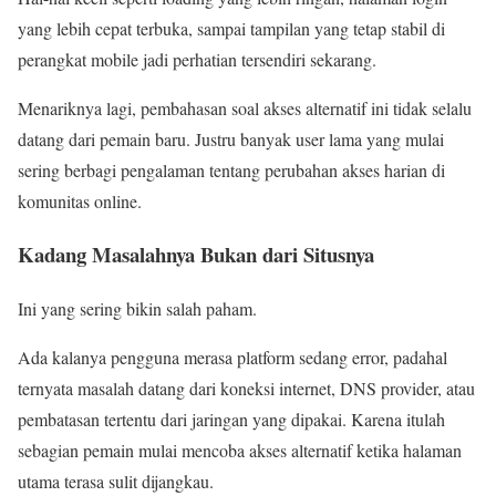
yang lebih cepat terbuka, sampai tampilan yang tetap stabil di
perangkat mobile jadi perhatian tersendiri sekarang.
Menariknya lagi, pembahasan soal akses alternatif ini tidak selalu
datang dari pemain baru. Justru banyak user lama yang mulai
sering berbagi pengalaman tentang perubahan akses harian di
komunitas online.
Kadang Masalahnya Bukan dari Situsnya
Ini yang sering bikin salah paham.
Ada kalanya pengguna merasa platform sedang error, padahal
ternyata masalah datang dari koneksi internet, DNS provider, atau
pembatasan tertentu dari jaringan yang dipakai. Karena itulah
sebagian pemain mulai mencoba akses alternatif ketika halaman
utama terasa sulit dijangkau.