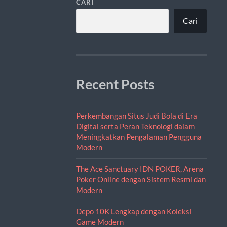
CARI
Cari
Recent Posts
Perkembangan Situs Judi Bola di Era
Digital serta Peran Teknologi dalam
Meningkatkan Pengalaman Pengguna
Modern
The Ace Sanctuary IDN POKER, Arena
Poker Online dengan Sistem Resmi dan
Modern
Depo 10K Lengkap dengan Koleksi
Game Modern