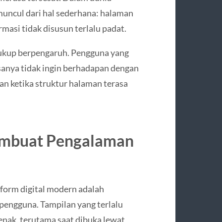
 muncul dari hal sederhana: halaman
rmasi tidak disusun terlalu padat.
i cukup berpengaruh. Pengguna yang
sanya tidak ingin berhadapan dengan
an ketika struktur halaman terasa
embuat Pengalaman
atform digital modern adalah
engguna. Tampilan yang terlalu
nak, terutama saat dibuka lewat