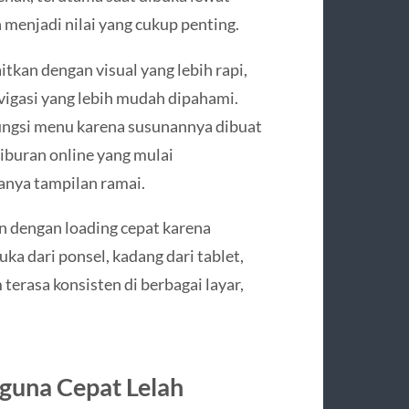
 menjadi nilai yang cukup penting.
kan dengan visual yang lebih rapi,
vigasi yang lebih mudah dipahami.
ungsi menu karena susunannya dibuat
 hiburan online yang mulai
nya tampilan ramai.
n dengan loading cepat karena
a dari ponsel, kadang dari tablet,
terasa konsisten di berbagai layar,
gguna Cepat Lelah