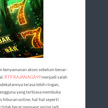
n kenyamanan akses sebelum benar-
al.
RTP RAJANAGA99
menjadi salah
dekatannya terasa lebih ringan,
 pengguna yang terbiasa membuka
 hiburan online, hal-hal seperti
g tidak berat memang sering jadi