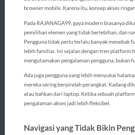
browser mobile. Karena itu, konsep akses ringan
Pada RAJANAGA99, gaya modern biasanya dikait
pemilihan elemen yang tidak berlebihan, dan na
Pengguna tidak perlu terlalu banyak menebak f
lebih familiar. Ini sejalan dengan tren platform
mengutamakan pengalaman pengguna, bukan ha
Ada juga pengguna yang lebih menyukai halama
mereka sering berpindah perangkat. Kadang dibuk
atau bahkan dari laptop. Ketika sebuah platform 
pengalaman akses jadi lebih fleksibel.
Navigasi yang Tidak Bikin Pen