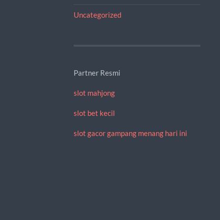
Uncategorized
Partner Resmi
slot mahjong
slot bet kecil
slot gacor gampang menang hari ini