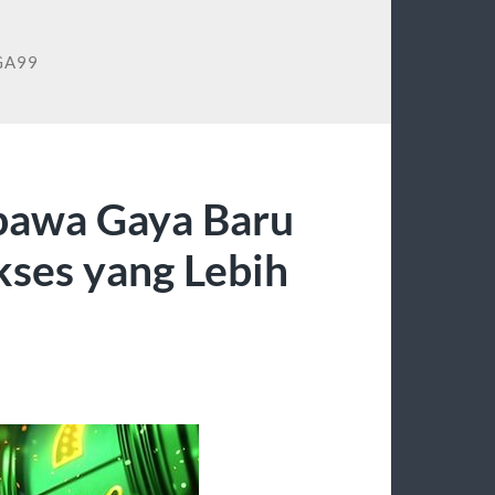
GA99
wa Gaya Baru
ses yang Lebih