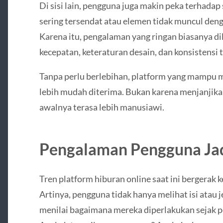
Di sisi lain, pengguna juga makin peka terhadap 
sering tersendat atau elemen tidak muncul deng
Karena itu, pengalaman yang ringan biasanya di
kecepatan, keteraturan desain, dan konsistensi 
Tanpa perlu berlebihan, platform yang mampu m
lebih mudah diterima. Bukan karena menjanjika
awalnya terasa lebih manusiawi.
Pengalaman Pengguna Jad
Tren platform hiburan online saat ini bergerak ke
Artinya, pengguna tidak hanya melihat isi atau j
menilai bagaimana mereka diperlakukan sejak p