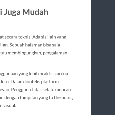
pi Juga Mudah
t secara teknis. Ada sisi lain yang
lan. Sebuah halaman bisa saja
at atau membingungkan, pengalaman
gunaan yang lebih praktis karena
ern. Dalam konteks platform
elevan. Pengguna tidak selalu mencari
an dengan tampilan yang to the point,
 visual.