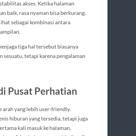
stabilitas akses. Ketika halaman
an baik, rasa nyaman bisa berkurang.
lihat sebagai kombinasi antara
tampilan.
enjaga tiga hal tersebut biasanya
n sesuatu, tetapi karena pengalaman
i Pusat Perhatian
 arah yang lebih user-friendly.
enis hiburan yang tersedia, tetapi juga
ertama kali masuk ke halaman.