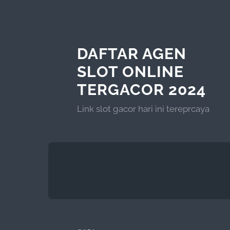
DAFTAR AGEN
SLOT ONLINE
TERGACOR 2024
Link slot gacor hari ini tereprcaya