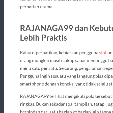
perhatian utama.
RAJANAGA99 dan Kebutu
Lebih Praktis
Kalau diperhatikan, kebiasaan pengguna
slot
onl
orang mungkin masih cukup sabar menunggu ha
menu satu per satu. Sekarang, pengalaman seper
Pengguna ingin sesuatu yang langsung bisa dipa
smartphone dengan koneksi yang tidak selalu sta
RAJANAGA99 terlihat mengikuti pola tersebut d
ringkas. Bukan sekadar soal tampilan, tetapi j
berpindah dari satu bagian ke bagian lain tanpa