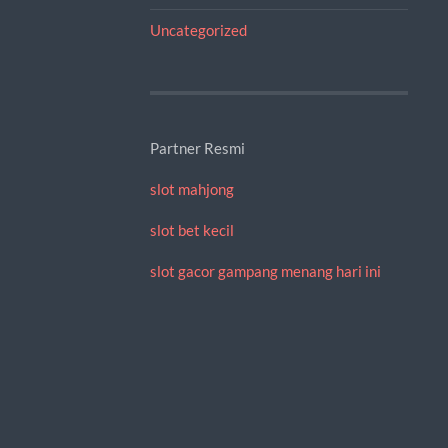
Uncategorized
Partner Resmi
slot mahjong
slot bet kecil
slot gacor gampang menang hari ini