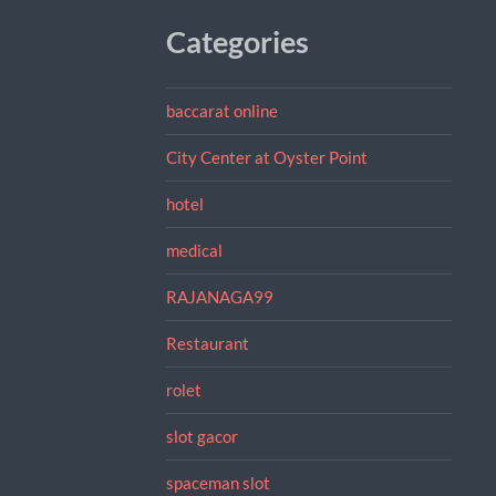
Categories
baccarat online
City Center at Oyster Point
hotel
medical
RAJANAGA99
Restaurant
rolet
slot gacor
spaceman slot