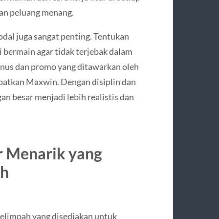
an peluang menang.
dal juga sangat penting. Tentukan
 bermain agar tidak terjebak dalam
onus dan promo yang ditawarkan oleh
patkan Maxwin. Dengan disiplin dan
n besar menjadi lebih realistis dan
r Menarik yang
h
elimpah yang disediakan untuk