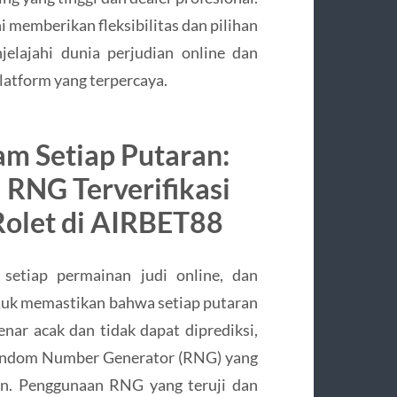
ni memberikan fleksibilitas dan pilihan
elajahi dunia perjudian online dan
latform yang terpercaya.
m Setiap Putaran:
 RNG Terverifikasi
Rolet di AIRBET88
 setiap permainan judi online, dan
ntuk memastikan bahwa setiap putaran
enar acak dan tidak dapat diprediksi,
andom Number Generator (RNG) yang
den. Penggunaan RNG yang teruji dan