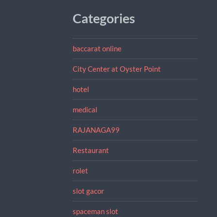
Categories
baccarat online
City Center at Oyster Point
hotel
medical
RAJANAGA99
Restaurant
rolet
slot gacor
spaceman slot