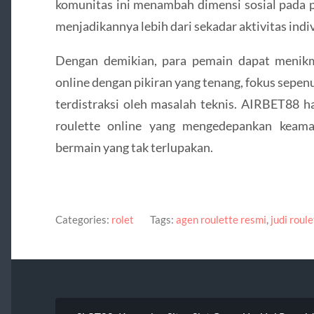
komunitas ini menambah dimensi sosial pada p
menjadikannya lebih dari sekadar aktivitas indi
Dengan demikian, para pemain dapat menikm
online dengan pikiran yang tenang, fokus sepe
terdistraksi oleh masalah teknis. AIRBET88 h
roulette online yang mengedepankan keam
bermain yang tak terlupakan.
Categories:
rolet
Tags:
agen roulette resmi
,
judi roul