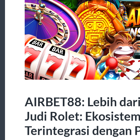
AIRBET88: Lebih dari
Judi Rolet: Ekosiste
Terintegrasi dengan 