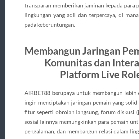
transparan memberikan jaminan kepada para
lingkungan yang adil dan terpercaya, di mana
pada keberuntungan.
Membangun Jaringan Pemai
Komunitas dan Intera
Platform Live Ro
AIRBET88 berupaya untuk membangun lebih d
ingin menciptakan jaringan pemain yang solid 
fitur seperti obrolan langsung, forum diskusi (
sosial lainnya memungkinkan para pemain untu
pengalaman, dan membangun relasi dalam lin