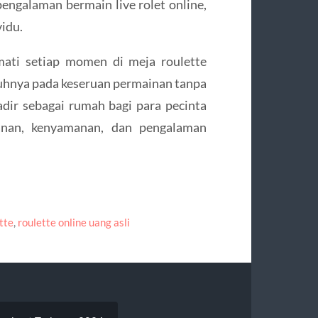
engalaman bermain live rolet online,
vidu.
ati setiap momen di meja roulette
nuhnya pada keseruan permainan tanpa
adir sebagai rumah bagi para pecinta
anan, kenyamanan, dan pengalaman
ette
,
roulette online uang asli