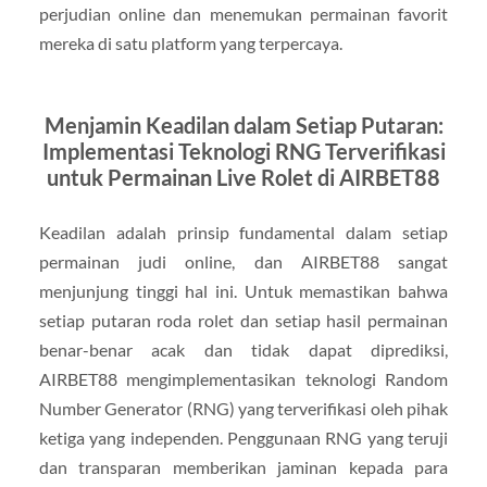
perjudian online dan menemukan permainan favorit
mereka di satu platform yang terpercaya.
Menjamin Keadilan dalam Setiap Putaran:
Implementasi Teknologi RNG Terverifikasi
untuk Permainan Live Rolet di AIRBET88
Keadilan adalah prinsip fundamental dalam setiap
permainan judi online, dan AIRBET88 sangat
menjunjung tinggi hal ini. Untuk memastikan bahwa
setiap putaran roda rolet dan setiap hasil permainan
benar-benar acak dan tidak dapat diprediksi,
AIRBET88 mengimplementasikan teknologi Random
Number Generator (RNG) yang terverifikasi oleh pihak
ketiga yang independen. Penggunaan RNG yang teruji
dan transparan memberikan jaminan kepada para