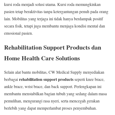
kursi roda menjadi solusi utama. Kursi roda memungkinkan
pasien tetap beraktivitas tanpa ketergantungan penuh pada orang
lain. Mobilitas yang terjaga ini tidak hanya berdampak positif
secara fisik, tetapi juga membantu menjaga kondisi mental dan
emosional pasien.
Rehabilitation Support Products dan
Home Health Care Solutions
Selain alat bantu mobilitas, CW Medical Supply menyediakan
rehabilitation support products
berbagai
seperti knee brace,
ankle brace, wrist brace, dan back support. Perlengkapan ini
membantu menstabilkan bagian tubuh yang sedang dalam masa
pemulihan, mengurangi rasa nyeri, serta mencegah gerakan
berlebih yang dapat memperlambat proses penyembuhan.