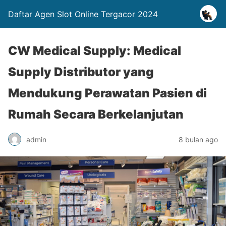
Daftar Agen Slot Online Tergacor 2024
CW Medical Supply: Medical
Supply Distributor yang
Mendukung Perawatan Pasien di
Rumah Secara Berkelanjutan
admin
8 bulan ago