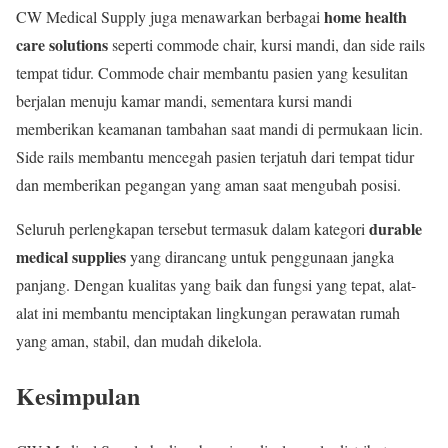
home health
CW Medical Supply juga menawarkan berbagai
care solutions
seperti commode chair, kursi mandi, dan side rails
tempat tidur. Commode chair membantu pasien yang kesulitan
berjalan menuju kamar mandi, sementara kursi mandi
memberikan keamanan tambahan saat mandi di permukaan licin.
Side rails membantu mencegah pasien terjatuh dari tempat tidur
dan memberikan pegangan yang aman saat mengubah posisi.
durable
Seluruh perlengkapan tersebut termasuk dalam kategori
medical supplies
yang dirancang untuk penggunaan jangka
panjang. Dengan kualitas yang baik dan fungsi yang tepat, alat-
alat ini membantu menciptakan lingkungan perawatan rumah
yang aman, stabil, dan mudah dikelola.
Kesimpulan