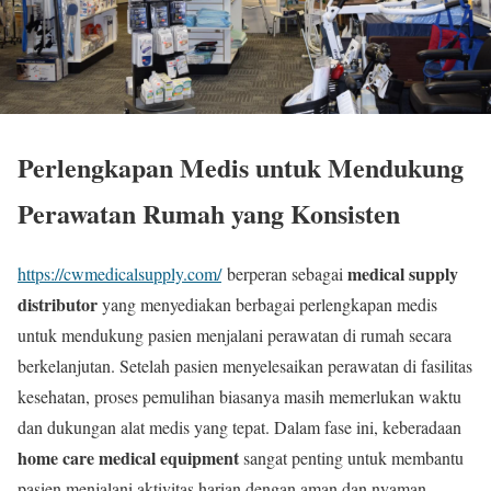
Perlengkapan Medis untuk Mendukung
Perawatan Rumah yang Konsisten
medical supply
https://cwmedicalsupply.com/
berperan sebagai
distributor
yang menyediakan berbagai perlengkapan medis
untuk mendukung pasien menjalani perawatan di rumah secara
berkelanjutan. Setelah pasien menyelesaikan perawatan di fasilitas
kesehatan, proses pemulihan biasanya masih memerlukan waktu
dan dukungan alat medis yang tepat. Dalam fase ini, keberadaan
home care medical equipment
sangat penting untuk membantu
pasien menjalani aktivitas harian dengan aman dan nyaman.