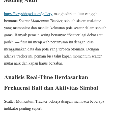
https://izzysbbqwi.com/gallery
menghadirkan fitur canggih
bernama
Scatter Momentum Tracker
, sebuah sistem real-time
yang memonitor dan menilai kekuatan pola scatter dalam sebuah
game. Banyak pemain sering bertanya: “Scatter lagi dekat atau
jauh?” — fitur ini menjawab pertanyaan itu dengan jelas
menggunakan data dan pola yang terbaca otomatis. Dengan
adanya tracker ini, pemain bisa tahu kapan momentum scatter
mulai naik dan kapan harus bersabar.
Analisis Real-Time Berdasarkan
Frekuensi Bait dan Aktivitas Simbol
Scatter Momentum Tracker bekerja dengan membaca beberapa
indikator penting seperti: