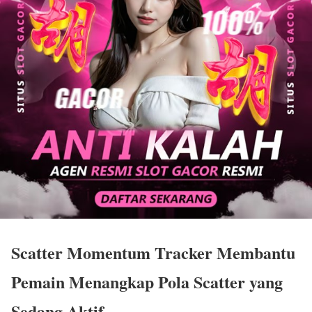
Scatter Momentum Tracker Membantu
Pemain Menangkap Pola Scatter yang
Sedang Aktif