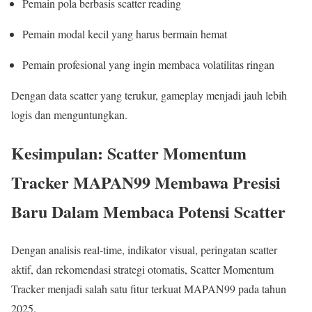
Pemain pola berbasis scatter reading
Pemain modal kecil yang harus bermain hemat
Pemain profesional yang ingin membaca volatilitas ringan
Dengan data scatter yang terukur, gameplay menjadi jauh lebih
logis dan menguntungkan.
Kesimpulan: Scatter Momentum
Tracker MAPAN99 Membawa Presisi
Baru Dalam Membaca Potensi Scatter
Dengan analisis real-time, indikator visual, peringatan scatter
aktif, dan rekomendasi strategi otomatis, Scatter Momentum
Tracker menjadi salah satu fitur terkuat MAPAN99 pada tahun
2025.