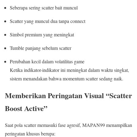
Seberapa sering scatter bait muncul
Scatter yang muncul dua tanpa connect
Simbol premium yang meningkat
Tumble panjang sebelum scatter
Perubahan kecil dalam volatilitas game
Ketika indikator-indikator ini meningkat dalam waktu singkat,
sistem menandakan bahwa momentum scatter sedang naik.
Memberikan Peringatan Visual “Scatter
Boost Active”
Saat pola scatter memasuki fase agresif, MAPAN99 menampilkan
peringatan khusus berupa: