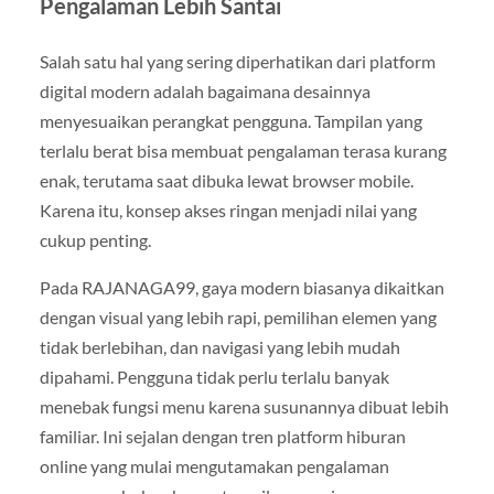
Pengalaman Lebih Santai
Salah satu hal yang sering diperhatikan dari platform
digital modern adalah bagaimana desainnya
menyesuaikan perangkat pengguna. Tampilan yang
terlalu berat bisa membuat pengalaman terasa kurang
enak, terutama saat dibuka lewat browser mobile.
Karena itu, konsep akses ringan menjadi nilai yang
cukup penting.
Pada RAJANAGA99, gaya modern biasanya dikaitkan
dengan visual yang lebih rapi, pemilihan elemen yang
tidak berlebihan, dan navigasi yang lebih mudah
dipahami. Pengguna tidak perlu terlalu banyak
menebak fungsi menu karena susunannya dibuat lebih
familiar. Ini sejalan dengan tren platform hiburan
online yang mulai mengutamakan pengalaman