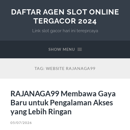
DAFTAR AGEN SLOT ONLINE
TERGACOR 2024
Link slot gacor hari ini tereprcaya
SHOW MENU
TAG:
WEBSITE RAJANAGA99
RAJANAGA99 Membawa Gaya
Baru untuk Pengalaman Akses
yang Lebih Ringan
05/07/2026