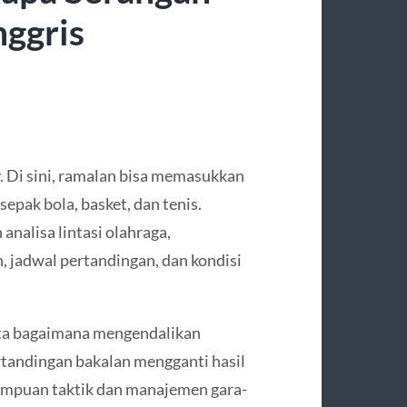
nggris
y. Di sini, ramalan bisa memasukkan
epak bola, basket, dan tenis.
analisa lintasi olahraga,
, jadwal pertandingan, dan kondisi
ita bagaimana mengendalikan
ertandingan bakalan mengganti hasil
ampuan taktik dan manajemen gara-