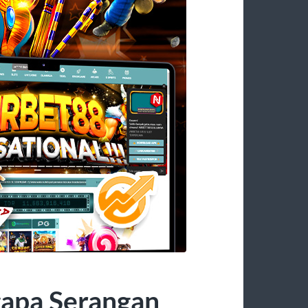
gapa Serangan