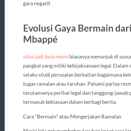
gara negatif.
Evolusi Gaya Bermain dar
Mbappé
situs judi bola resmi
biasanya menunjuk di susun
pangkal yang miliki kebijaksanaan legal. Dalam 
selaku studi persoalan berkaitan bagaimana ke
tugas ramalan atau taruhan. Pahami parlay res
terutamanya perihal legal dan tanggung-jawab 
termasuk kebiasaan dalam berbagi berita.
Cara “Bermain” atau Mengerjakan Ramalan
Meski kita gak membahas taruhan lewat cara la