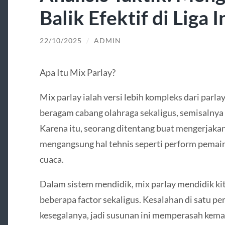
Balik Efektif di Liga I
22/10/2025
/
ADMIN
Apa Itu Mix Parlay?
Mix parlay ialah versi lebih kompleks dari parla
beragam cabang olahraga sekaligus, semisalnya s
Karena itu, seorang ditentang buat mengerjakan 
mengangsung hal tehnis seperti perform pemain
cuaca.
Dalam sistem mendidik, mix parlay mendidik k
beberapa factor sekaligus. Kesalahan di satu p
kesegalanya, jadi susunan ini memperasah kem