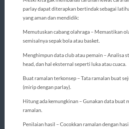
parlay dapat diterapkan bertindak sebagai latih
yang aman dan mendidik:
Memutuskan cabang olahraga – Memastikan ola
semisalnya sepak bola atau basket.
Menghimpun data club atau pemain – Analisa sta
head, dan hal eksternal seperti luka atau cuaca.
Buat ramalan terkonsep – Tata ramalan buat se
(mirip dengan parlay).
Hitung ada kemungkinan – Gunakan data buat 
ramalan.
Penilaian hasil – Cocokkan ramalan dengan hasil