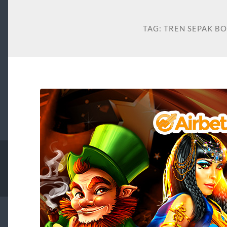
TAG:
TREN SEPAK B