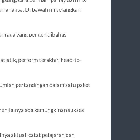
an analisa. Di bawah ini selangkah
hraga yang pengen dibahas,
tistik, perform terakhir, head-to-
jumlah pertandingan dalam satu paket
menilainya ada kemungkinan sukses
nya aktual, catat pelajaran dan