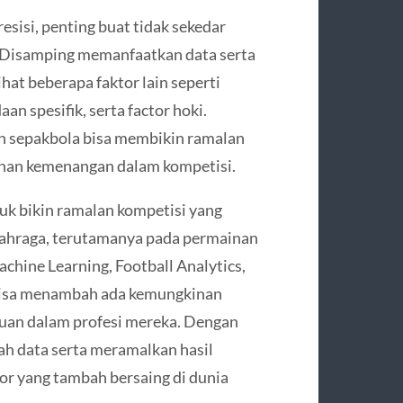
sisi, penting buat tidak sekedar
a. Disamping memanfaatkan data serta
hat beberapa faktor lain seperti
aan spesifik, serta factor hoki.
n sepakbola bisa membikin ramalan
nan kemenangan dalam kompetisi.
uk bikin ramalan kompetisi yang
 olahraga, terutamanya pada permainan
hine Learning, Football Analytics,
a bisa menambah ada kemungkinan
uan dalam profesi mereka. Dengan
h data serta meramalkan hasil
or yang tambah bersaing di dunia