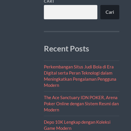
CARI
Cari
Recent Posts
Perkembangan Situs Judi Bola di Era
Digital serta Peran Teknologi dalam
Meningkatkan Pengalaman Pengguna
Modern
The Ace Sanctuary IDN POKER, Arena
Poker Online dengan Sistem Resmi dan
Modern
Depo 10K Lengkap dengan Koleksi
Game Modern