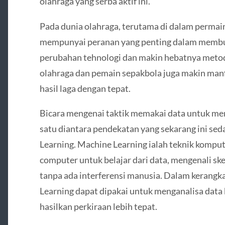
olahraga yang serba aktif ini.
Pada dunia olahraga, terutama di dalam permain
mempunyai peranan yang penting dalam membua
perubahan tehnologi dan makin hebatnya metode
olahraga dan pemain sepakbola juga makin man
hasil laga dengan tepat.
Bicara mengenai taktik memakai data untuk mem
satu diantara pendekatan yang sekarang ini se
Learning. Machine Learning ialah teknik komp
computer untuk belajar dari data, mengenali 
tanpa ada interferensi manusia. Dalam kerangka
Learning dapat dipakai untuk menganalisa data 
hasilkan perkiraan lebih tepat.