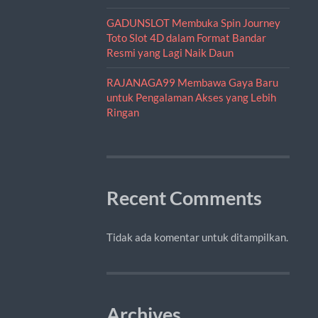
GADUNSLOT Membuka Spin Journey
Toto Slot 4D dalam Format Bandar
Resmi yang Lagi Naik Daun
RAJANAGA99 Membawa Gaya Baru
untuk Pengalaman Akses yang Lebih
Ringan
Recent Comments
Tidak ada komentar untuk ditampilkan.
Archives