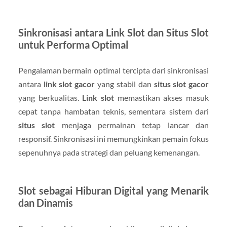
Sinkronisasi antara Link Slot dan Situs Slot
untuk Performa Optimal
Pengalaman bermain optimal tercipta dari sinkronisasi
antara
link slot gacor
yang stabil dan
situs slot gacor
yang berkualitas.
Link slot
memastikan akses masuk
cepat tanpa hambatan teknis, sementara sistem dari
situs slot
menjaga permainan tetap lancar dan
responsif. Sinkronisasi ini memungkinkan pemain fokus
sepenuhnya pada strategi dan peluang kemenangan.
Slot sebagai Hiburan Digital yang Menarik
dan Dinamis