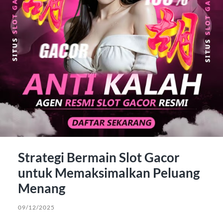
Strategi Bermain Slot Gacor
untuk Memaksimalkan Peluang
Menang
09/12/2025