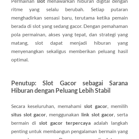
Permainan
slot
menawarkan hiburan digital dengan
ritme yang selalu berubah. Setiap putaran
menghadirkan sensasi baru, terutama ketika pemain
berada di slot yang sedang gacor. Dengan pemahaman
pola permainan, akses yang tepat, dan strategi yang
matang, slot dapat menjadi hiburan yang
menyenangkan sekaligus memberikan peluang hasil
optimal.
Penutup: Slot Gacor sebagai Sarana
Hiburan dengan Peluang Lebih Stabil
Secara keseluruhan, memahami
slot gacor
, memilih
situs slot gacor
, menggunakan
link slot gacor
, serta
bermain di
slot gacor terpercaya
adalah langkah
penting untuk membangun pengalaman bermain yang