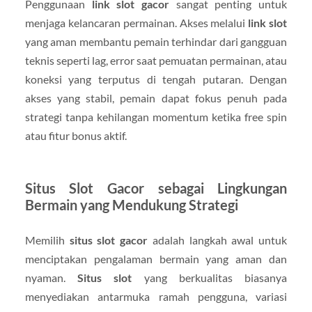
Penggunaan
link slot gacor
sangat penting untuk
menjaga kelancaran permainan. Akses melalui
link slot
yang aman membantu pemain terhindar dari gangguan
teknis seperti lag, error saat pemuatan permainan, atau
koneksi yang terputus di tengah putaran. Dengan
akses yang stabil, pemain dapat fokus penuh pada
strategi tanpa kehilangan momentum ketika free spin
atau fitur bonus aktif.
Situs Slot Gacor sebagai Lingkungan
Bermain yang Mendukung Strategi
Memilih
situs slot gacor
adalah langkah awal untuk
menciptakan pengalaman bermain yang aman dan
nyaman.
Situs slot
yang berkualitas biasanya
menyediakan antarmuka ramah pengguna, variasi