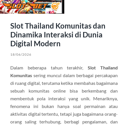
Slot Thailand Komunitas dan
Dinamika Interaksi di Dunia
Digital Modern
18/06/2026
Dalam beberapa tahun terakhir,
Slot Thailand
Komunitas
sering muncul dalam berbagai percakapan
di ruang digital, terutama ketika membahas bagaimana
sebuah komunitas online bisa berkembang dan
membentuk pola interaksi yang unik. Menariknya,
fenomena ini bukan hanya soal permainan atau
aktivitas digital tertentu, tetapi juga bagaimana orang-
orang saling terhubung, berbagi pengalaman, dan