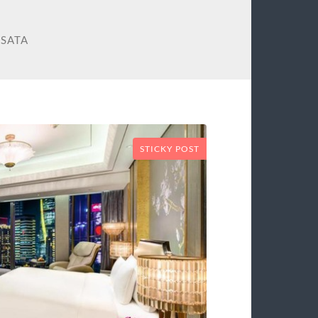
ISATA
STICKY POST