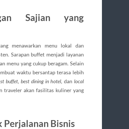
gan Sajian yang
 yang menawarkan menu lokal dan
sten. Sarapan buffet menjadi layanan
han menu yang cukup beragam. Selain
embuat waktu bersantap terasa lebih
st buffet
,
best dining in hotel
, dan
local
traveler akan fasilitas kuliner yang
 Perjalanan Bisnis