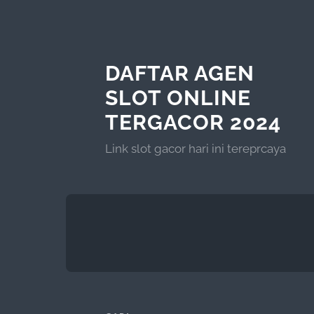
DAFTAR AGEN
SLOT ONLINE
TERGACOR 2024
Link slot gacor hari ini tereprcaya