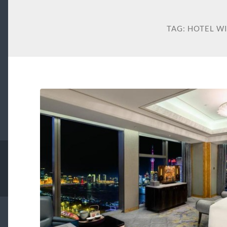
TAG:
HOTEL W