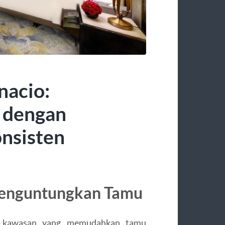
nacio:
s dengan
nsisten
Menguntungkan Tamu
 kawasan yang memudahkan tamu