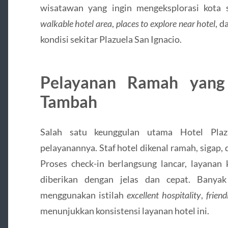
wisatawan yang ingin mengeksplorasi kota s
walkable hotel area
,
places to explore near hotel
, d
kondisi sekitar Plazuela San Ignacio.
Pelayanan Ramah yang
Tambah
Salah satu keunggulan utama Hotel Plazu
pelayanannya. Staf hotel dikenal ramah, sigap,
Proses check-in berlangsung lancar, layanan 
diberikan dengan jelas dan cepat. Banya
menggunakan istilah
excellent hospitality
,
friend
menunjukkan konsistensi layanan hotel ini.