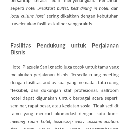
bersantap terasa lebih menyenangkan. Pencarian
seperti
hotel breakfast buffet
,
best dining in hotel
, dan
local cuisine hotel
sering dikaitkan dengan kebutuhan
traveler akan fasilitas kuliner yang praktis.
Fasilitas Pendukung untuk Perjalanan
Bisnis
Hotel Plazuela San Ignacio juga cocok untuk tamu yang
melakukan perjalanan bisnis. Tersedia ruang meeting
dengan fasilitas audiovisual yang memadai, tata ruang
fleksibel, dan dukungan staf profesional. Ballroom
hotel dapat digunakan untuk berbagai acara seperti
seminar, rapat besar, atau kegiatan sosial. Tidak sedikit
tamu yang mencari akomodasi dengan kata kunci
meeting room hotel
,
business-friendly accommodation
,
dan
event venue hotel
, yang menggambarkan