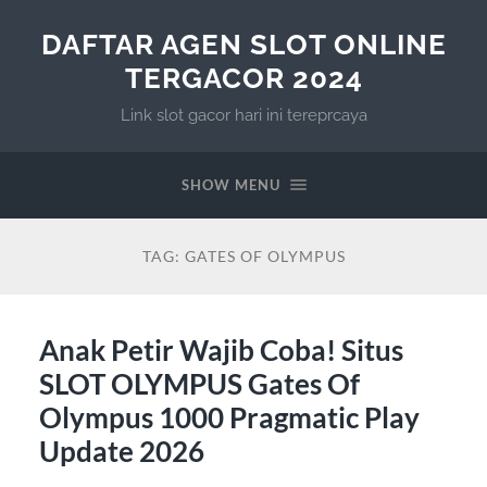
DAFTAR AGEN SLOT ONLINE
TERGACOR 2024
Link slot gacor hari ini tereprcaya
SHOW MENU
TAG:
GATES OF OLYMPUS
Anak Petir Wajib Coba! Situs
SLOT OLYMPUS Gates Of
Olympus 1000 Pragmatic Play
Update 2026