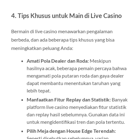
4. Tips Khusus untuk Main di Live Casino
Bermain di live casino menawarkan pengalaman
berbeda, dan ada beberapa tips khusus yang bisa
meningkatkan peluang Anda:
Amati Pola Dealer dan Roda:
Meskipun
hasilnya acak, beberapa pemain percaya bahwa
mengamati pola putaran roda dan gaya dealer
dapat membantu menentukan taruhan yang
lebih tepat.
Manfaatkan Fitur Replay dan Statistik:
Banyak
platform live casino menyediakan fitur statistik
dan replay hasil sebelumnya. Gunakan data ini
untuk mengidentifikasi tren dan pola tertentu.
Pilih Meja dengan House Edge Terendah:
Seperti disebutkan sebelumnya, varian