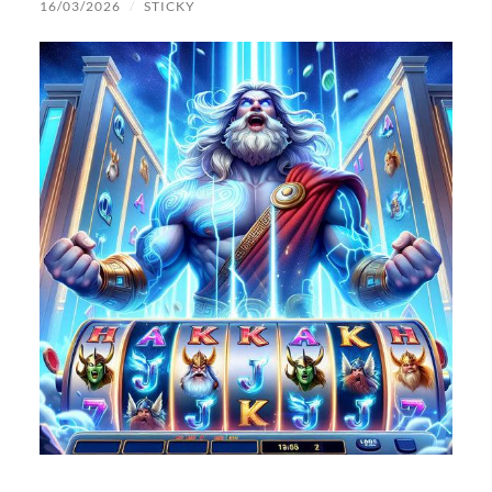
16/03/2026
/
STICKY