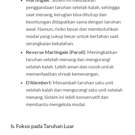
penggandaan taruhan setelah kalah, sehingga
saat menang, kerugian bisa ditutup dan
keuntungan didapatkan sama dengan taruhan
awal. Namun, risiko besar dan membutuhkan
modal yang cukup besar untuk bertahan saat
serangkaian kekalahan.
Reverse Martingale (Paroli):
Meningkatkan
taruhan setelah menang dan mengurangi
setelah kalah. Lebih aman dan cocok untuk
memanfaatkan streak kemenangan.
D’Alembert:
Menambah taruhan satu unit
setelah kalah dan mengurangi satu unit setelah
menang. Sistem ini lebih konservatif dan
membantu mengelola modal.
b. Fokus pada Taruhan Luar