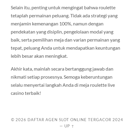
Selain itu, penting untuk mengingat bahwa roulette
tetaplah permainan peluang. Tidak ada strategi yang
menjamin kemenangan 100%, namun dengan
pendekatan yang disiplin, pengelolaan modal yang
baik, serta pemilihan meja dan varian permainan yang
tepat, peluang Anda untuk mendapatkan keuntungan
lebih besar akan meningkat.
Akhir kata, mainlah secara bertanggung jawab dan
nikmati setiap prosesnya. Semoga keberuntungan
selalu menyertai langkah Anda di meja roulette live
casino terbaik!
© 2026
DAFTAR AGEN SLOT ONLINE TERGACOR 2024
—
UP ↑