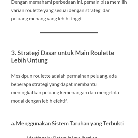
Dengan memahami perbedaan ini, pemain bisa memilih
varian roulette yang sesuai dengan strategi dan
peluang menang yang lebih tinggi.
3. Strategi Dasar untuk Main Roulette
Lebih Untung
Meskipun roulette adalah permainan peluang, ada
beberapa strategi yang dapat membantu
meningkatkan peluang kemenangan dan mengelola
modal dengan lebih efektif.
a. Menggunakan Sistem Taruhan yang Terbukti
Martingale:
Sistem ini melibatkan