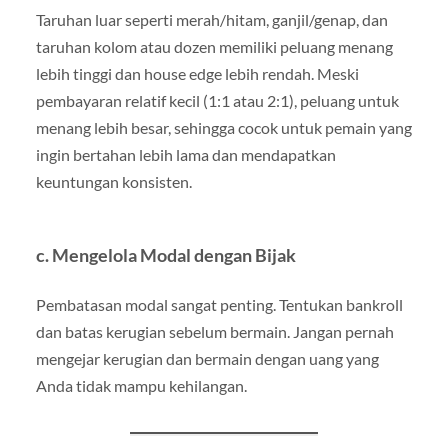
Taruhan luar seperti merah/hitam, ganjil/genap, dan
taruhan kolom atau dozen memiliki peluang menang
lebih tinggi dan house edge lebih rendah. Meski
pembayaran relatif kecil (1:1 atau 2:1), peluang untuk
menang lebih besar, sehingga cocok untuk pemain yang
ingin bertahan lebih lama dan mendapatkan
keuntungan konsisten.
c. Mengelola Modal dengan Bijak
Pembatasan modal sangat penting. Tentukan bankroll
dan batas kerugian sebelum bermain. Jangan pernah
mengejar kerugian dan bermain dengan uang yang
Anda tidak mampu kehilangan.