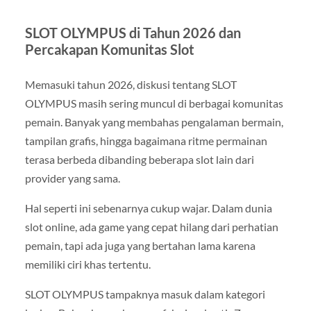
SLOT OLYMPUS di Tahun 2026 dan
Percakapan Komunitas Slot
Memasuki tahun 2026, diskusi tentang SLOT
OLYMPUS masih sering muncul di berbagai komunitas
pemain. Banyak yang membahas pengalaman bermain,
tampilan grafis, hingga bagaimana ritme permainan
terasa berbeda dibanding beberapa slot lain dari
provider yang sama.
Hal seperti ini sebenarnya cukup wajar. Dalam dunia
slot online, ada game yang cepat hilang dari perhatian
pemain, tapi ada juga yang bertahan lama karena
memiliki ciri khas tertentu.
SLOT OLYMPUS tampaknya masuk dalam kategori