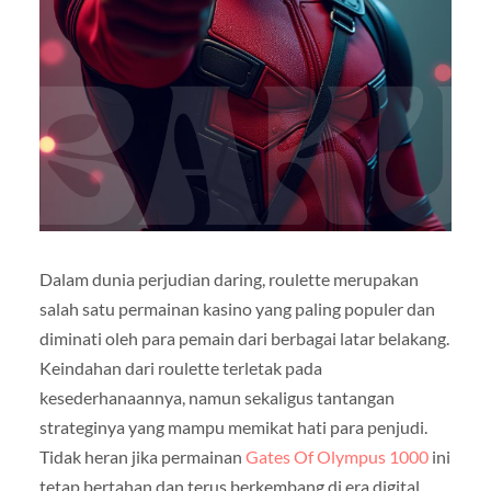
Dalam dunia perjudian daring, roulette merupakan
salah satu permainan kasino yang paling populer dan
diminati oleh para pemain dari berbagai latar belakang.
Keindahan dari roulette terletak pada
kesederhanaannya, namun sekaligus tantangan
strateginya yang mampu memikat hati para penjudi.
Tidak heran jika permainan
Gates Of Olympus 1000
ini
tetap bertahan dan terus berkembang di era digital