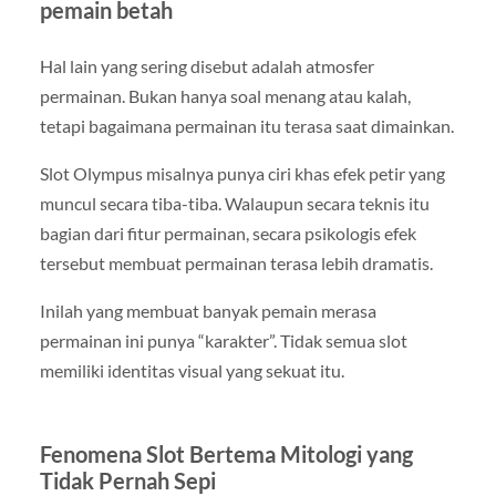
pemain betah
Hal lain yang sering disebut adalah atmosfer
permainan. Bukan hanya soal menang atau kalah,
tetapi bagaimana permainan itu terasa saat dimainkan.
Slot Olympus misalnya punya ciri khas efek petir yang
muncul secara tiba-tiba. Walaupun secara teknis itu
bagian dari fitur permainan, secara psikologis efek
tersebut membuat permainan terasa lebih dramatis.
Inilah yang membuat banyak pemain merasa
permainan ini punya “karakter”. Tidak semua slot
memiliki identitas visual yang sekuat itu.
Fenomena Slot Bertema Mitologi yang
Tidak Pernah Sepi