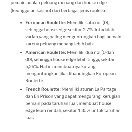
pemain adalah peluang menang dan house edge
(keunggulan kasino) dari berbagai jenis roulette.
European Roulette:
Memiliki satu nol (0),
sehingga house edge sekitar 2,7%. Ini adalah
varian yang paling menguntungkan bagi pemain
karena peluang menang lebih baik.
American Roulette:
Memiliki dua nol (0 dan
00), sehingga house edge lebih tinggi, sekitar
5,26%. Hal ini membuatnya kurang
menguntungkan jika dibandingkan European
Roulette.
French Roulette:
Memiliki aturan La Partage
dan En Prison yang dapat mengurangi kerugian
pemain pada taruhan luar, membuat house
edge lebih rendah, sekitar 1,35% untuk taruhan
luar.