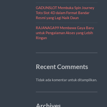
GADUNSLOT Membuka Spin Journey
Toto Slot 4D dalam Format Bandar
Resmi yang Lagi Naik Daun
RAJANAGA99 Membawa Gaya Baru
untuk Pengalaman Akses yang Lebih
Ringan
Recent Comments
Tidak ada komentar untuk ditampilkan.
Archives