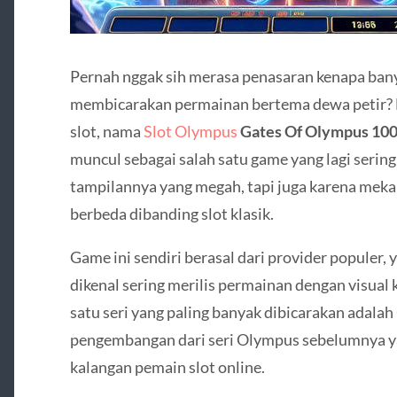
Pernah nggak sih merasa penasaran kenapa bany
membicarakan permainan bertema dewa petir? 
slot, nama
Slot Olympus
Gates Of Olympus 100
muncul sebagai salah satu game yang lagi serin
tampilannya yang megah, tapi juga karena mek
berbeda dibanding slot klasik.
Game ini sendiri berasal dari provider populer, 
dikenal sering merilis permainan dengan visual k
satu seri yang paling banyak dibicarakan adalah
pengembangan dari seri Olympus sebelumnya yan
kalangan pemain slot online.