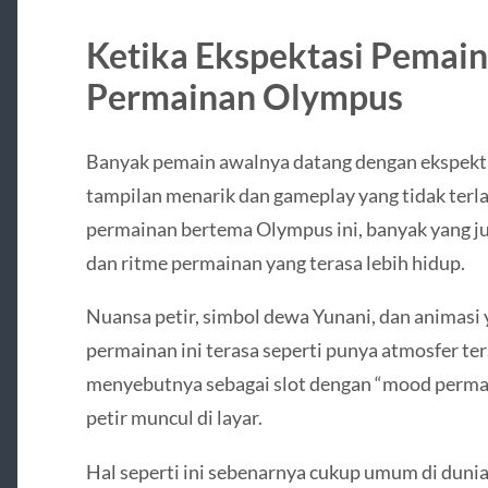
Ketika Ekspektasi Pemain
Permainan Olympus
Banyak pemain awalnya datang dengan ekspekta
tampilan menarik dan gameplay yang tidak terl
permainan bertema Olympus ini, banyak yang ju
dan ritme permainan yang terasa lebih hidup.
Nuansa petir, simbol dewa Yunani, dan animas
permainan ini terasa seperti punya atmosfer te
menyebutnya sebagai slot dengan “mood permai
petir muncul di layar.
Hal seperti ini sebenarnya cukup umum di dunia