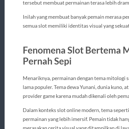
tersebut membuat permainan terasa lebih dram
Inilah yang membuat banyak pemain merasa perm
semua slot memiliki identitas visual yang sekuat
Fenomena Slot Bertema M
Pernah Sepi
Menariknya, permainan dengan tema mitologi 
lama populer. Tema dewa Yunani, dunia kuno, at
provider game karena mudah dikenali oleh pemai
Dalam konteks slot online modern, tema sepe
permainan yang lebih imersif. Pemain tidak hany
merasakan cerita visual yang ditampilkan di laya