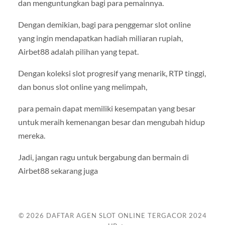
dan menguntungkan bagi para pemainnya.
Dengan demikian, bagi para penggemar slot online
yang ingin mendapatkan hadiah miliaran rupiah,
Airbet88 adalah pilihan yang tepat.
Dengan koleksi slot progresif yang menarik, RTP tinggi,
dan bonus slot online yang melimpah,
para pemain dapat memiliki kesempatan yang besar
untuk meraih kemenangan besar dan mengubah hidup
mereka.
Jadi, jangan ragu untuk bergabung dan bermain di
Airbet88 sekarang juga
© 2026
DAFTAR AGEN SLOT ONLINE TERGACOR 2024