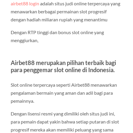
airbet88 login
adalah situs judi online terpercaya yang
menawarkan berbagai permainan slot progresif
dengan hadiah miliaran rupiah yang menantimu
Dengan RTP tinggi dan bonus slot online yang
menggiurkan,
Airbet88 merupakan pilihan terbaik bagi
para penggemar slot online di Indonesia.
Slot online terpercaya seperti Airbet88 menawarkan
pengalaman bermain yang aman dan adil bagi para
pemainnya.
Dengan lisensi resmi yang dimiliki oleh situs judi ini,
para pemain dapat yakin bahwa setiap putaran di slot
progresif mereka akan memiliki peluang yang sama