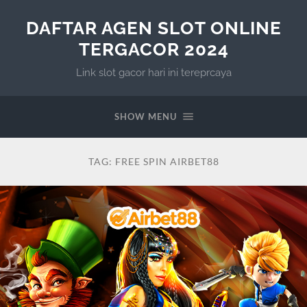
DAFTAR AGEN SLOT ONLINE
TERGACOR 2024
Link slot gacor hari ini tereprcaya
SHOW MENU
TAG:
FREE SPIN AIRBET88