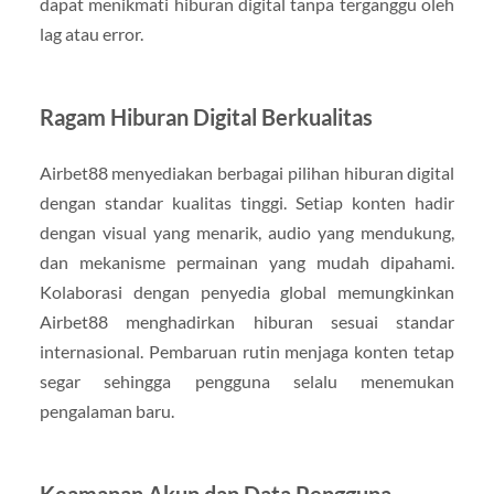
dapat menikmati hiburan digital tanpa terganggu oleh
lag atau error.
Ragam Hiburan Digital Berkualitas
Airbet88 menyediakan berbagai pilihan hiburan digital
dengan standar kualitas tinggi. Setiap konten hadir
dengan visual yang menarik, audio yang mendukung,
dan mekanisme permainan yang mudah dipahami.
Kolaborasi dengan penyedia global memungkinkan
Airbet88 menghadirkan hiburan sesuai standar
internasional. Pembaruan rutin menjaga konten tetap
segar sehingga pengguna selalu menemukan
pengalaman baru.
Keamanan Akun dan Data Pengguna