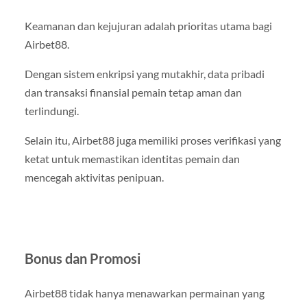
Keamanan dan kejujuran adalah prioritas utama bagi
Airbet88.
Dengan sistem enkripsi yang mutakhir, data pribadi
dan transaksi finansial pemain tetap aman dan
terlindungi.
Selain itu, Airbet88 juga memiliki proses verifikasi yang
ketat untuk memastikan identitas pemain dan
mencegah aktivitas penipuan.
Bonus dan Promosi
Airbet88 tidak hanya menawarkan permainan yang