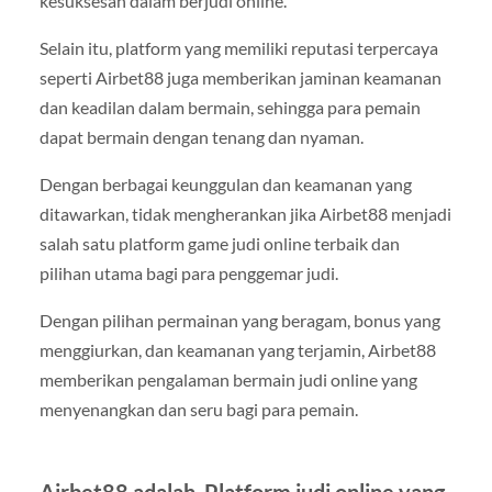
kesuksesan dalam berjudi online.
Selain itu, platform yang memiliki reputasi terpercaya
seperti Airbet88 juga memberikan jaminan keamanan
dan keadilan dalam bermain, sehingga para pemain
dapat bermain dengan tenang dan nyaman.
Dengan berbagai keunggulan dan keamanan yang
ditawarkan, tidak mengherankan jika Airbet88 menjadi
salah satu platform game judi online terbaik dan
pilihan utama bagi para penggemar judi.
Dengan pilihan permainan yang beragam, bonus yang
menggiurkan, dan keamanan yang terjamin, Airbet88
memberikan pengalaman bermain judi online yang
menyenangkan dan seru bagi para pemain.