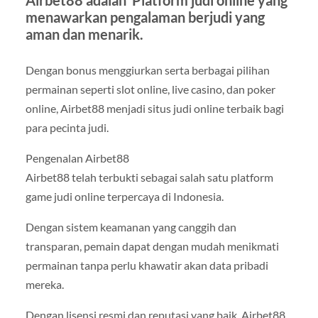
Airbet88 adalah Platform judi online yang
menawarkan pengalaman berjudi yang
aman dan menarik.
Dengan bonus menggiurkan serta berbagai pilihan
permainan seperti slot online, live casino, dan poker
online, Airbet88 menjadi situs judi online terbaik bagi
para pecinta judi.
Pengenalan Airbet88
Airbet88 telah terbukti sebagai salah satu platform
game judi online terpercaya di Indonesia.
Dengan sistem keamanan yang canggih dan
transparan, pemain dapat dengan mudah menikmati
permainan tanpa perlu khawatir akan data pribadi
mereka.
Dengan lisensi resmi dan reputasi yang baik, Airbet88