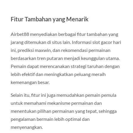
Fitur Tambahan yang Menarik
Airbet88 menyediakan berbagai fitur tambahan yang
jarang ditemukan di situs lain. Informasi slot gacor hari
ini, prediksi maxwin, dan rekomendasi permainan
berdasarkan tren putaran menjadi keunggulan utama.
Pemain dapat merencanakan strategi taruhan dengan
lebih efektif dan meningkatkan peluang meraih
kemenangan besar.
Selain itu, fitur ini juga memudahkan pemain pemula
untuk memahami mekanisme permainan dan
menentukan pilihan permainan yang tepat, sehingga
pengalaman bermain lebih optimal dan
menyenangkan.